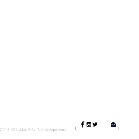
© Viviana Peña
© 2015 -2021 Viviana Peña | Taller de Arquitectura